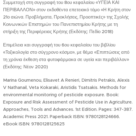
Συμμετοχή στη συγγραφή του 8ου κεφαλαίου «ΥΓΕΙΑ ΚΑΙ
ΠΕΡΙΒΑΛΛΟΝ» στον εκδοθέντα επετειακό τόμο «Η Κρήτη στον
21ο αιώνα. Προβλήματα, Προκλήσεις, Προοπτικές» της Σχολής
Κοινωνικών Επιστημών του Πανεπιστημίου Κρήτης με τη
στήριξη της Περιφέρειας Κρήτης (Εκδότης: Πεδίο 2018)
Επιμέλεια και συγγραφή του 6ου κεφαλαίου του βιβλίου
«Τοξικολογία στο σύγχρονο κόσμο», με θέμα «Επιπτώσεις από
τη χρόνια έκθεση στα φυτοφάρμακα σε υγεία και περιβάλλον»
(Εκδότης: Νέον 2020)
Marina Goumenou, Elisavet A Renieri, Dimitris Petrakis, Alexis
V Nathanail, Veta Kokaraki, Aristidis Tsatsakis. Methods for
environmental monitoring of pesticide exposure. Book:
Exposure and Risk Assessment of Pesticide Use in Agriculture.
Approaches, Tools and Advances. 1st Edition. Pages: 347-387.
Academic Press 2021. Paperback ISBN: 9780128124666.
eBook ISBN: 9780128125625