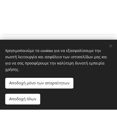
Τηλέφωνο
Χρησιμοποιούμε τα cookies για να εξασφαλίσουμε την
2810 244744
σωστή λειτουργία και ασφάλεια των ιστοσελίδων μας και
Κινητό
για να σας προσφέρουμε την καλύτερη δυνατή εμπειρία
6932 409353
χρήσης.
Email
Αποδοχή μόνο των απαραίτητων
d
imitriospetrakis
@hotmail.com
Αποδοχή όλων
Υλοποιήθηκε από τη
Webnode
Cookies